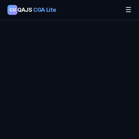
☰
QAJS
CGA Lite
CU