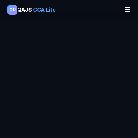
☰
QAJS
CGA Lite
CU