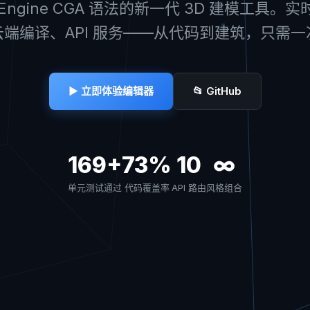
tyEngine CGA 语法的新一代 3D 建模工具。
端编译、API 服务——从代码到建筑，只需
▶ 立即体验编辑器
📂 GitHub
169+
73%
10
∞
单元测试通过
代码覆盖率
API 路由
风格组合