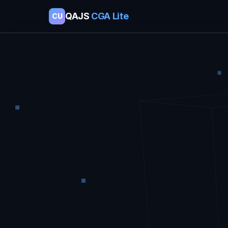
QAJS
CGA Lite
CU