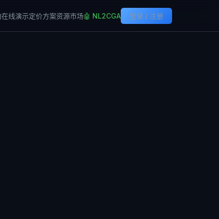
构
在线演示
定价方案
资源市场
🤖 NL2CGA
登录 / 注册