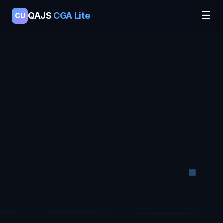
☰
QAJS
CGA Lite
CU