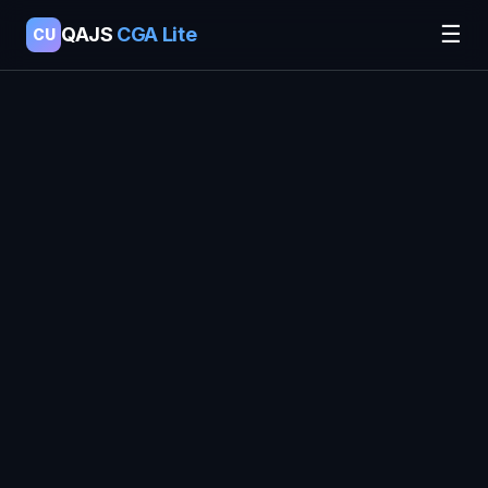
☰
QAJS
CGA Lite
CU