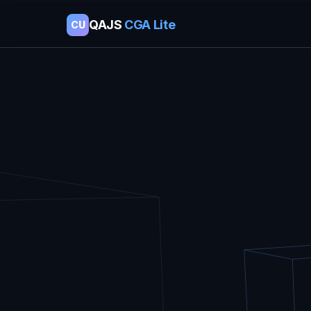
QAJS
CGA Lite
CU