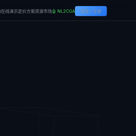
构
在线演示
定价方案
资源市场
🤖 NL2CGA
登录 / 注册