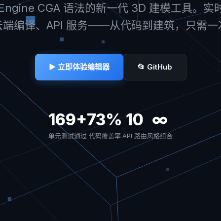
tyEngine CGA 语法的新一代 3D 建模工具。
端编译、API 服务——从代码到建筑，只需
▶ 立即体验编辑器
📂 GitHub
169+
73%
10
∞
单元测试通过
代码覆盖率
API 路由
风格组合