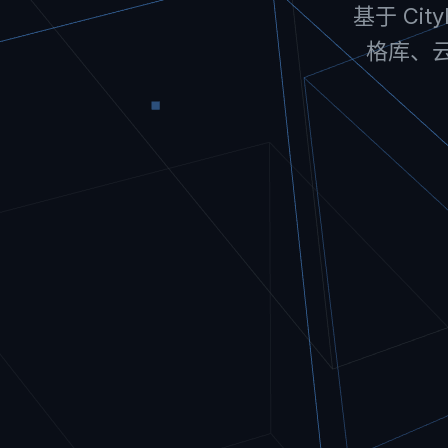
基于 Ci
格库、云