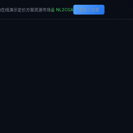
构
在线演示
定价方案
资源市场
🤖 NL2CGA
登录 / 注册