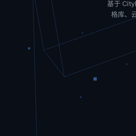
基于 Ci
格库、云