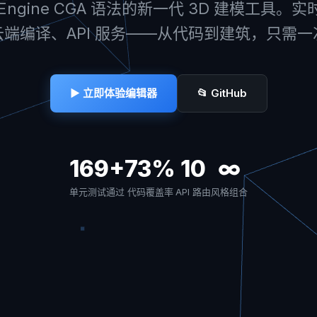
tyEngine CGA 语法的新一代 3D 建模工具。
端编译、API 服务——从代码到建筑，只需
▶ 立即体验编辑器
📂 GitHub
169+
73%
10
∞
单元测试通过
代码覆盖率
API 路由
风格组合