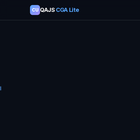
QAJS
CGA Lite
CU