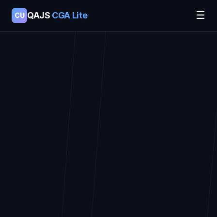
☰
QAJS
CGA Lite
CU