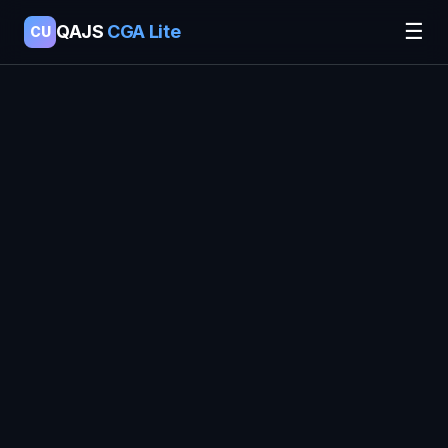
☰
QAJS
CGA Lite
CU