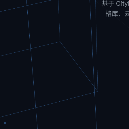
基于 Ci
格库、云