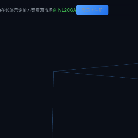
构
在线演示
定价方案
资源市场
🤖 NL2CGA
登录 / 注册