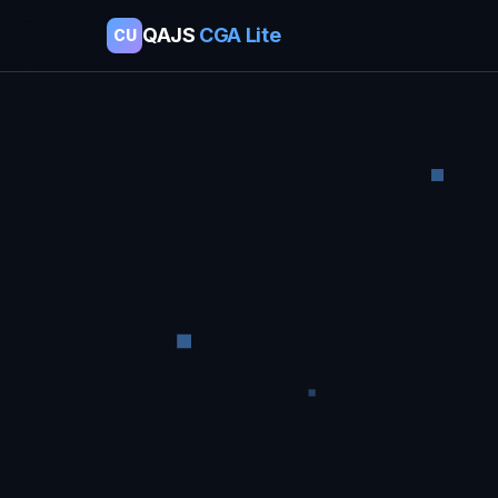
QAJS
CGA Lite
CU