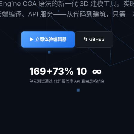
tyEngine CGA 语法的新一代 3D 建模工具。
端编译、API 服务——从代码到建筑，只需
▶ 立即体验编辑器
📂 GitHub
169+
73%
10
∞
单元测试通过
代码覆盖率
API 路由
风格组合