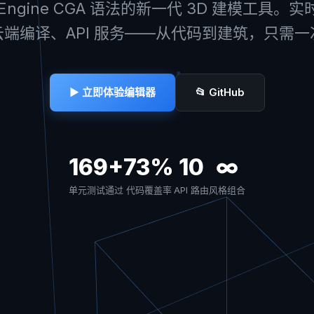
tyEngine CGA 语法的新一代 3D 建模工具。
端编译、API 服务——从代码到建筑，只需
▶ 立即体验编辑器
📂 GitHub
169+
73%
10
∞
单元测试通过
代码覆盖率
API 路由
风格组合