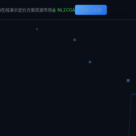
构
在线演示
定价方案
资源市场
🤖 NL2CGA
登录 / 注册