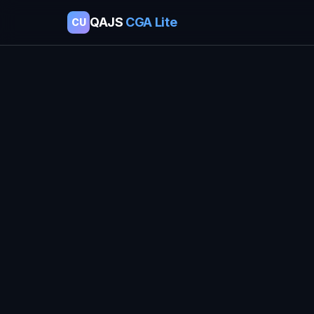
QAJS
CGA Lite
CU