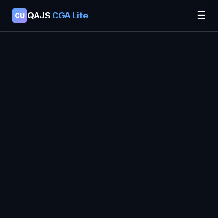
☰
QAJS
CGA Lite
CU