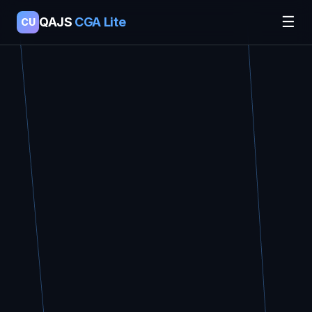
☰
QAJS
CGA Lite
CU