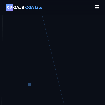
☰
QAJS
CGA Lite
CU