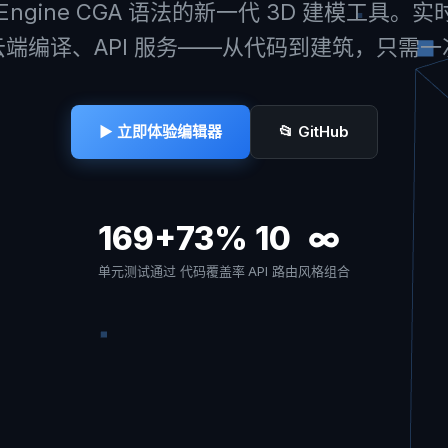
tyEngine CGA 语法的新一代 3D 建模工具。
端编译、API 服务——从代码到建筑，只需
▶ 立即体验编辑器
📂 GitHub
169+
73%
10
∞
单元测试通过
代码覆盖率
API 路由
风格组合