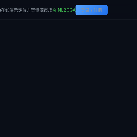
构
在线演示
定价方案
资源市场
🤖 NL2CGA
登录 / 注册