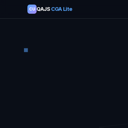
QAJS
CGA Lite
CU