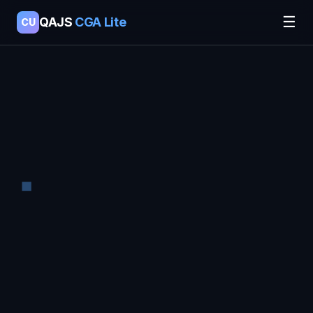
☰
QAJS
CGA Lite
CU