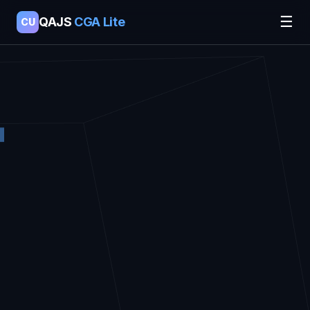
☰
QAJS
CGA Lite
CU