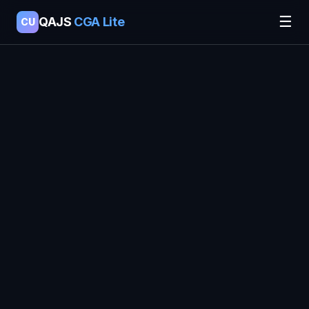
☰
QAJS
CGA Lite
CU