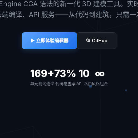
tyEngine CGA 语法的新一代 3D 建模工具。
端编译、API 服务——从代码到建筑，只需
▶ 立即体验编辑器
📂 GitHub
169+
73%
10
∞
单元测试通过
代码覆盖率
API 路由
风格组合