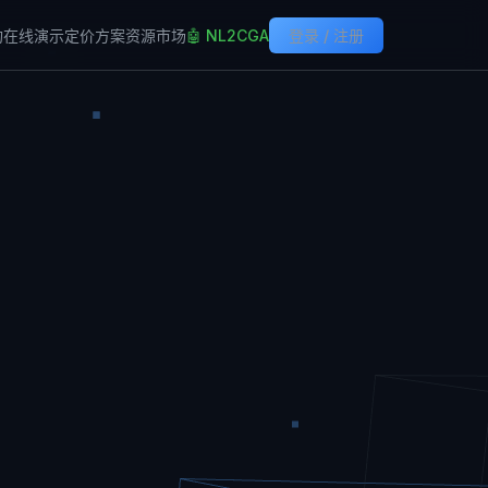
构
在线演示
定价方案
资源市场
🤖 NL2CGA
登录 / 注册