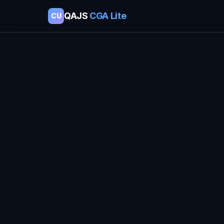
QAJS
CGA Lite
CU