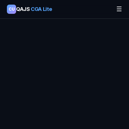
☰
QAJS
CGA Lite
CU